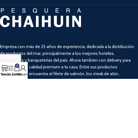
Empresa con más de 25 años de experiencia, dedicada a la distribución
de productos del mar, principalmente a los mejores hoteles,
restaurantes y banqueterías del país. Ahora tambien con delivery para
llevar la misma calidad premium a tu casa. Entre sus productos
0
destacados se encuentra el filete de salmón, los steak de atún,
Tienda
Barra Lateral
Carrito
Mi cuenta
camarones ecuatorianos y salmón ahumado entre otros.
SIGUENOS EN: