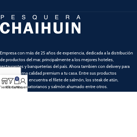
Empresa con más de 25 años de experiencia, dedicada a la distribución
de productos del mar, principalmente a los mejores hoteles,
restaurantes y banqueterías del país. Ahora tambien con delivery para
llevar la misma calidad premium a tu casa. Entre sus productos
destacados se encuentra el filete de salmón, los steak de atún,
0
camarones ecuatorianos y salmón ahumado entre otros.
Tienda
Filtros
Carrito
Mi cuenta