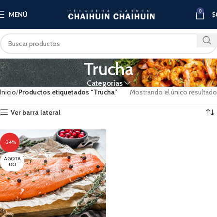
0
MENÚ
$
Trucha
Categorías
Inicio
Productos etiquetados “Trucha”
Mostrando el único resultado
Ver barra lateral
-34%
AGOTA
DO