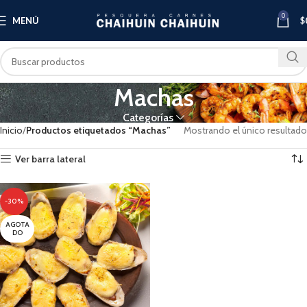
0
MENÚ
$
Machas
Categorías
Inicio
Productos etiquetados “Machas”
Mostrando el único resultado
Ver barra lateral
-30%
AGOTA
DO