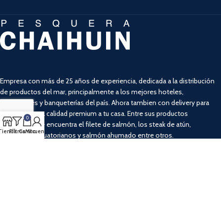
Empresa con más de 25 años de experiencia, dedicada a la distribución
de productos del mar, principalmente a los mejores hoteles,
restaurantes y banqueterías del país. Ahora tambien con delivery para
llevar la misma calidad premium a tu casa. Entre sus productos
0
destacados se encuentra el filete de salmón, los steak de atún,
Tienda
Filtros
Carrito
Mi cuenta
camarones ecuatorianos y salmón ahumado entre otros.