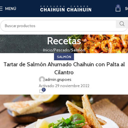
0
MENÚ
$
Recetas
Inicio
Pescado
Salmón
SALMÓN
Tartar de Salmón Ahumado Chaihuin con Palta al
Cilantro
admin.grupoes
Activado 29 noviembre 2022
0