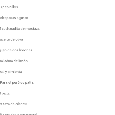
3 pepinillos
Alcaparras a gusto
1 cucharadita de mostaza
aceite de oliva
jugo de dos limones
ralladura de limón
sal y pimienta
Para el puré de palta
1 palta
¼ taza de cilantro
¼ taza de yogurt natural