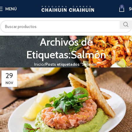
0
MENÚ
$
Archivos de
Etiquetas:Salmón
Inicio
Posts etiquetados "Salmón"
29
NOV