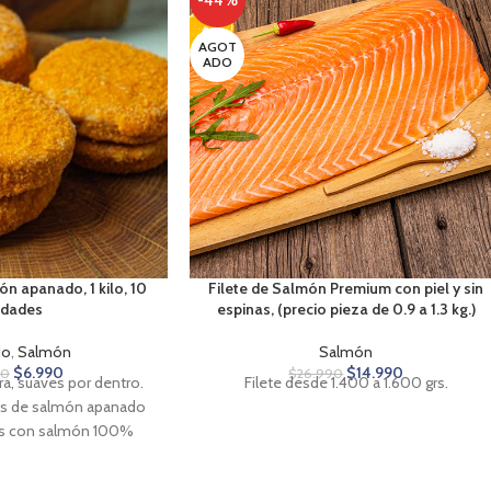
-44%
AGOT
ADO
n apanado, 1 kilo, 10
Filete de Salmón Premium con piel y sin
idades
espinas, (precio pieza de 0.9 a 1.3 kg.)
do
,
Salmón
Salmón
$
6.990
$
14.990
90
$
26.990
ra, suaves por dentro.
Filete desde 1.400 a 1.600 grs.
as de salmón apanado
as con salmón 100%
 calidad. El salmón,
leccionado, garantiza