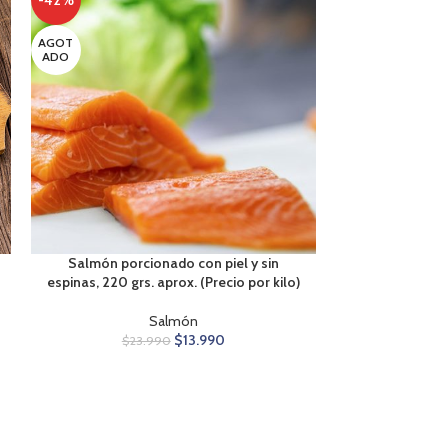
-42%
AGOT
ADO
Salmón porcionado con piel y sin
espinas, 220 grs. aprox. (Precio por kilo)
Salmón
$
13.990
$
23.990