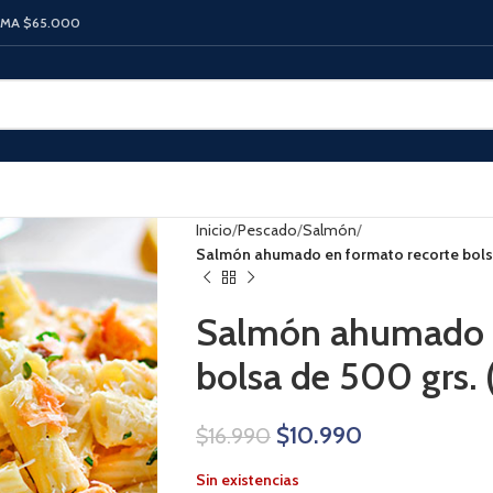
IMA $65.000
Inicio
Pescado
Salmón
Salmón ahumado en formato recorte bolsa 
Salmón ahumado e
bolsa de 500 grs. (
$
10.990
$
16.990
Sin existencias