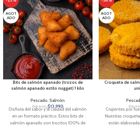
-25%
-56%
AGOT
AGOT
ADO
ADO
Bits de salmón apanado (trozos de
Croqueta de salmó
salmón apanado estilo nugget) 1 kilo
un
Pescado
,
Salmón
Pesca
$
13.990
$
18.690
$
15.9
Disfruta del sabor y la calidad del salmón
Crujientes por fue
en un formato práctico. Estos bits de
Nuestras croquet
salmón apanado son trocitos 100% de
están elaborad
salmón. Con una textura crujiente y un
chileno de alta
interior jugoso, son perfectos para disfrutar
cuidadosamente se