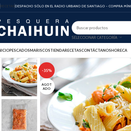
RECETAS
DESPACHO SÓLO EN EL RADIO URBANO DE SANTIAGO - COMPRA MÍN
SELECCIONAR CATEGORÍA
NICIO
PESCADOS
MARISCOS
TIENDA
RECETAS
CONTÁCTANOS
HORECA
-35%
AGOT
ADO