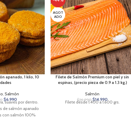
-44%
AGOT
ADO
n apanado, 1 kilo, 10
Filete de Salmón Premium con piel y sin
idades
espinas, (precio pieza de 0.9 a 1.3 kg.)
do
,
Salmón
Salmón
$
6.990
$
14.990
90
$
26.990
ra, suaves por dentro.
Filete desde 1.400 a 1.600 grs.
as de salmón apanado
as con salmón 100%
 calidad. El salmón,
leccionado, garantiza