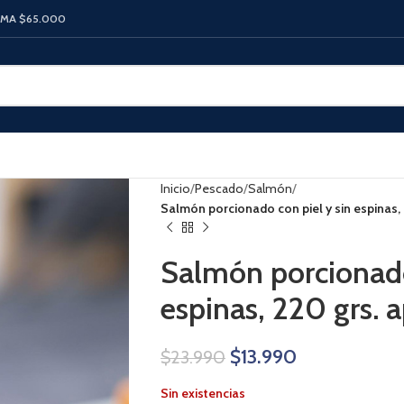
IMA $65.000
Inicio
Pescado
Salmón
Salmón porcionado con piel y sin espinas, 2
Salmón porcionado
espinas, 220 grs. a
$
13.990
$
23.990
Sin existencias