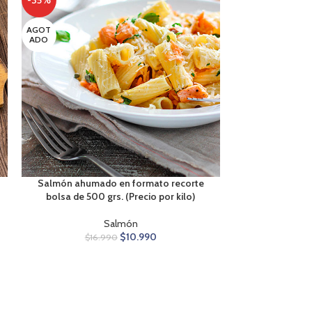
-35%
AGOT
ADO
Salmón ahumado en formato recorte
bolsa de 500 grs. (Precio por kilo)
Salmón
$
10.990
$
16.990