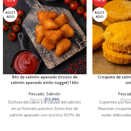
-25%
-56%
AGOT
AGOT
ADO
ADO
Bits de salmón apanado (trozos de
Croqueta de salmó
salmón apanado estilo nugget) 1 kilo
un
Pescado
,
Salmón
Pesca
$
13.990
$
18.690
$
15.9
Disfruta del sabor y la calidad del salmón
Crujientes por fue
en un formato práctico. Estos bits de
Nuestras croquet
salmón apanado son trocitos 100% de
están elaborad
salmón. Con una textura crujiente y un
chileno de alta
interior jugoso, son perfectos para disfrutar
cuidadosamente se