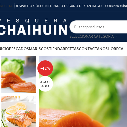
RECETAS
DESPACHO SÓLO EN EL RADIO URBANO DE SANTIAGO - COMPRA MÍN
SELECCIONAR CATEGORÍA
NICIO
PESCADOS
MARISCOS
TIENDA
RECETAS
CONTÁCTANOS
HORECA
-42%
AGOT
ADO