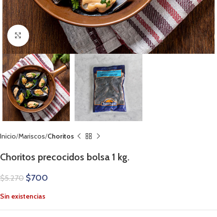
Clic para ampliar
Inicio
Mariscos
Choritos
Choritos precocidos bolsa 1 kg.
$
700
$
5.270
Sin existencias