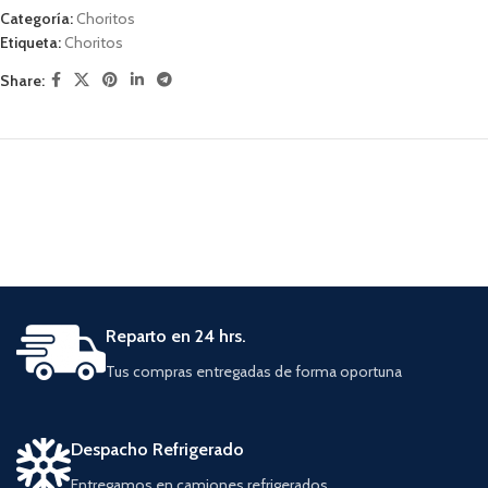
Categoría:
Choritos
Etiqueta:
Choritos
Share:
Reparto en 24 hrs.
Tus compras entregadas de forma oportuna
Despacho Refrigerado
Entregamos en camiones refrigerados