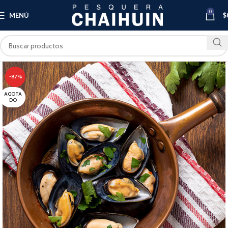
0
MENÚ
$
-87%
AGOTA
DO