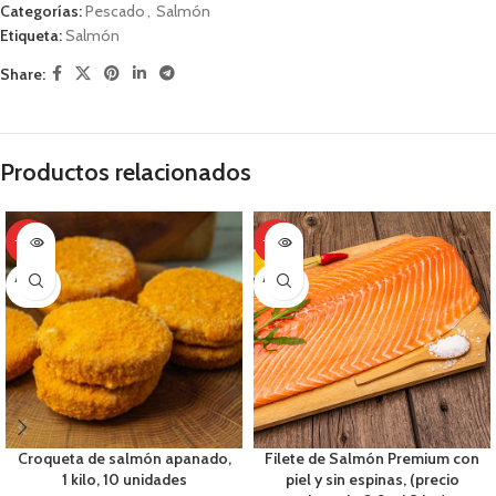
Categorías:
Pescado
,
Salmón
Etiqueta:
Salmón
Share:
Productos relacionados
-56%
-44%
AGOTA
AGOTA
DO
DO
Croqueta de salmón apanado,
Filete de Salmón Premium con
1 kilo, 10 unidades
piel y sin espinas, (precio