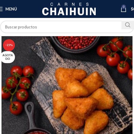
0
MENÚ
$
-25%
AGOTA
DO