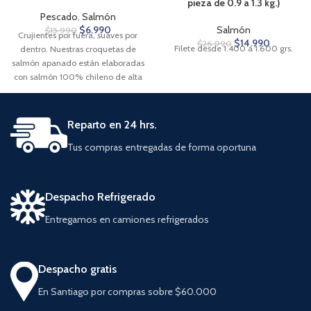
pieza de 0.9 a 1.3 kg.)
Pescado
,
Salmón
$
6.990
Salmón
$
15.990
Crujientes por fuera, suaves por
$
14.990
$
26.990
Filete desde 1.400 a 1.600 grs.
dentro. Nuestras croquetas de
salmón apanado están elaboradas
con salmón 100% chileno de alta
calidad. El salmón,
cuidadosamente seleccionado,
garantiza un sabor fresco y superior
Reparto en 24 hrs.
en cada una de las 10 unidades.
Tus compras entregadas de forma oportuna
Despacho Refrigerado
Entregamos en camiones refrigerados
Despacho gratis
En Santiago por compras sobre $60.000