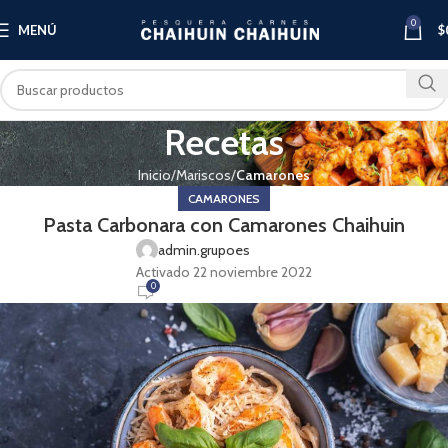
0
MENÚ
$
Recetas
Inicio
Mariscos
Camarones
CAMARONES
Pasta Carbonara con Camarones Chaihuin
admin.grupoes
Activado 22 noviembre 2022
0