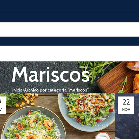
Mariscos
Inicio
Archivo por categoría "Mariscos"
9
22
V
NOV